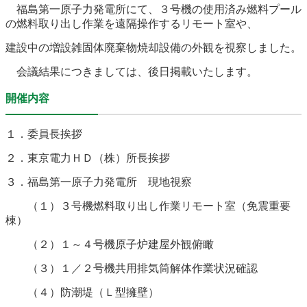
福島第一原子力発電所にて、３号機の使用済み燃料プール
農林水産業
新規造成区画
の燃料取り出し作業を遠隔操作するリモート室や、
建設中の増設雑固体廃棄物焼却設備の外観を視察しました。
会議結果につきましては、後日掲載いたします。
楢葉町について
町長室
開催内容
町役場・施設
広報・広聴
１．委員長挨拶
復興・計画
ふるさと納税
２．東京電力ＨＤ（株）所長挨拶
予算・決算
人事・採用
楢葉町議会
３．福島第一原子力発電所 現地視察
教育委員会
農業委員会
選挙
（１）３号機燃料取り出し作業リモート室（免震重要
棟）
例規集
（２）１～４号機原子炉建屋外観俯瞰
（３）１／２号機共用排気筒解体作業状況確認
（４）防潮堤（Ｌ型擁壁）
イベント
観光ならは