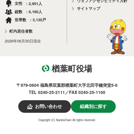
ウェブアクセシビリティ方針
2,951
女性
人
サイトマップ
6,160
総数
人
3,135
世帯数
戸
町内居住者数
2026年06月30日
現在
楢葉町役場
〒979-0604 福島県双葉郡楢葉町大字北田字鐘突堂5-6
TEL 0240-25-2111／FAX 0240-25-1100
お問い合わせ
組織別に探す
Copyright (C) NarahaTown All rights reserved.