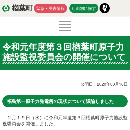
楢葉町
緊急・災害情報
組織別に探す
令和元年度第３回楢葉町原子力
くらし・環境
出産・子育て
施設監視委員会の開催について
医療・健康・福祉
教育・文化・スポーツ
防災・安全
新型コロナウイルス関連情報
公開日：2020年03月16日
移住・定住
福島第一原子力発電所の現状について議論しました
２月１９日（水）に令和元年度第３回楢葉町原子力施設監
入札・契約
商工・労働
新産業
視委員会を開催しました。