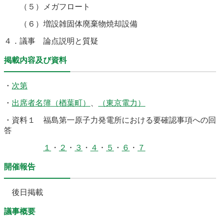
（５）メガフロート
（６）増設雑固体廃棄物焼却設備
４．議事 論点説明と質疑
掲載内容及び資料
・
次第
・
出席者名簿（楢葉町）
、
（東京電力）
・資料１ 福島第一原子力発電所における要確認事項への回
答
１
・
２
・
３
・
４
・
５
・
６
・
７
開催報告
後日掲載
議事概要