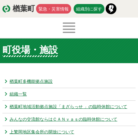
楢葉町
緊急・災害情報
組織別に探す
町役場・施設
くらし・環境
出産・子育て
医療・健康・福祉
教育・文化・スポーツ
楢葉町多機能拠点施設
防災・安全
新型コロナウイルス関連情報
組織一覧
移住・定住
楢葉町地域活動拠点施設「まざらっせ 」の臨時休館について
みんなの交流館ならはＣＡＮｖａｓの臨時休館について
入札・契約
商工・労働
新産業
上繁岡地区集会所の開放について