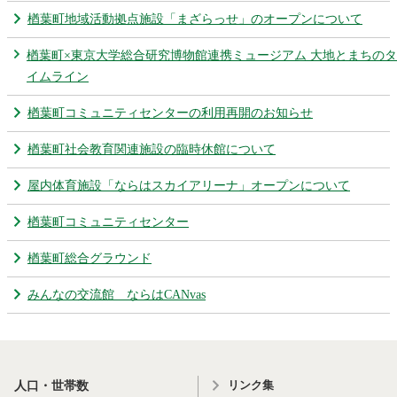
農林水産業
新規造成区画
楢葉町地域活動拠点施設「まざらっせ」のオープンについて
楢葉町×東京大学総合研究博物館連携ミュージアム 大地とまちのタ
イムライン
楢葉町について
町長室
楢葉町コミュニティセンターの利用再開のお知らせ
町役場・施設
広報・広聴
楢葉町社会教育関連施設の臨時休館について
復興・計画
ふるさと納税
屋内体育施設「ならはスカイアリーナ」オープンについて
予算・決算
人事・採用
楢葉町議会
楢葉町コミュニティセンター
楢葉町総合グラウンド
教育委員会
農業委員会
選挙
みんなの交流館 ならはCANvas
例規集
リンク集
人口・世帯数
イベント
観光ならは