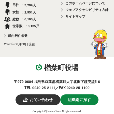
このホームページについて
3,209
男性
人
ウェブアクセシビリティ方針
2,951
女性
人
サイトマップ
6,160
総数
人
3,135
世帯数
戸
町内居住者数
2026年06月30日
現在
楢葉町役場
〒979-0604 福島県双葉郡楢葉町大字北田字鐘突堂5-6
TEL 0240-25-2111／FAX 0240-25-1100
お問い合わせ
組織別に探す
Copyright (C) NarahaTown All rights reserved.