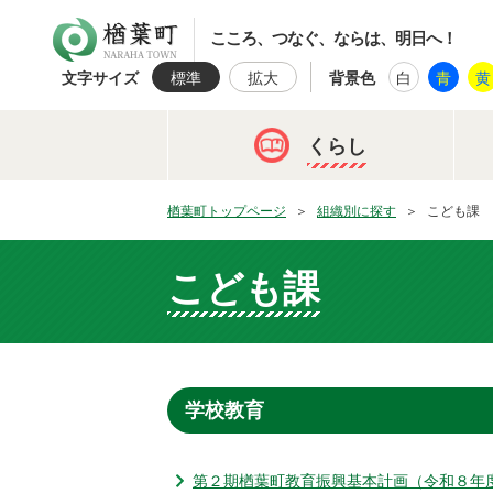
楢葉町
こころ、つなぐ、ならは、明日へ！
文字サイズ
標準
拡大
背景色
白
青
黄
くらし
楢葉町トップページ
組織別に探す
こども課
こども課
学校教育
第２期楢葉町教育振興基本計画（令和８年