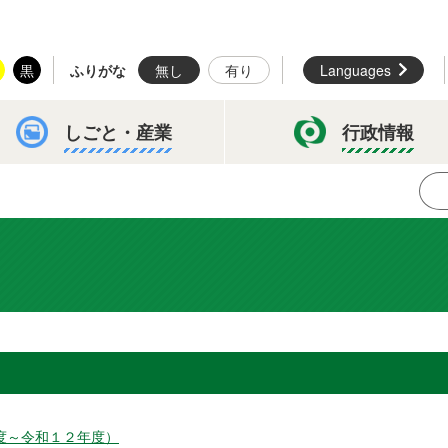
黒
ふりがな
無し
有り
Languages
しごと・
産業
行政情報
度～令和１２年度）