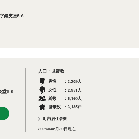
字鐘突堂5-6
人口・世帯数
3,209
男性
人
2,951
女性
人
堂5-6
6,160
総数
人
3,135
世帯数
戸
町内居住者数
2026年06月30日
現在