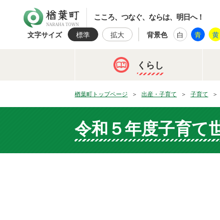
楢葉町
こころ、つなぐ、ならは、明日へ！
文字サイズ
標準
拡大
背景色
白
青
黄
くらし
楢葉町トップページ
出産・子育て
子育て
令和５年度子育て