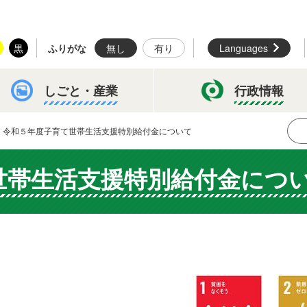
黒
ふりがな
無し
有り
Languages
しごと・
産業
行政情報
令和５年度子育て世帯生活支援特別給付金について
世帯生活支援特別給付金につ