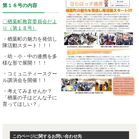
農林水産業
新規造成区画
第１８号の内容
〇
楢葉町教育委員会だよ
り（第１８
号）
楢葉町について
町長室
・楢葉町の魅力を発信し
隊活動スタート！！！
町役場・施設
広報・広聴
・幼・小・中の連携を多
様な形で展開！！！
復興・計画
ふるさと納税
・コミュニティースクー
予算・決算
人事・採用
楢葉町議会
ル講演会を開催！！
・考えてみませんか？
教育委員会
農業委員会
選挙
「楢葉の子はどんな子に
育ってほしい？」
例規集
このページに関するお問い合わせ先
イベント
観光ならは