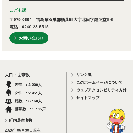
こども課
〒979-0604 福島県双葉郡楢葉町大字北田字鐘突堂5-6
電話：0240-23-5515
お問い合わせ
リンク集
人口・世帯数
このホームページについて
3,209
男性
人
ウェブアクセシビリティ方針
2,951
女性
人
サイトマップ
6,160
総数
人
3,135
世帯数
戸
町内居住者数
2026年06月30日
現在