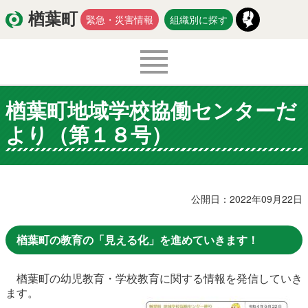
楢葉町
緊急・災害情報
組織別に探す
楢葉町地域学校協働センターだ
くらし・環境
出産・子育て
より（第１８号）
医療・健康・福祉
教育・文化・スポーツ
防災・安全
新型コロナウイルス関連情報
公開日：2022年09月22日
移住・定住
楢葉町の教育の「見える化」を進めていきます！
楢葉町の幼児教育・学校教育に関する情報を発信していき
入札・契約
商工・労働
新産業
ます。