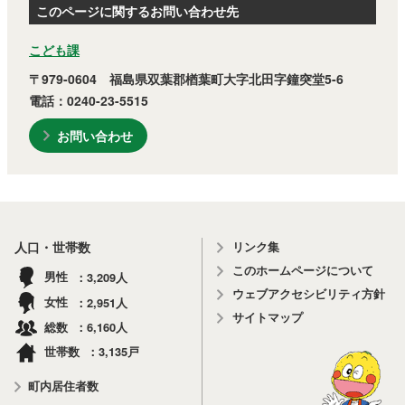
このページに関するお問い合わせ先
こども課
〒979-0604 福島県双葉郡楢葉町大字北田字鐘突堂5-6
電話：0240-23-5515
お問い合わせ
リンク集
人口・世帯数
このホームページについて
3,209
男性
人
ウェブアクセシビリティ方針
2,951
女性
人
サイトマップ
6,160
総数
人
3,135
世帯数
戸
町内居住者数