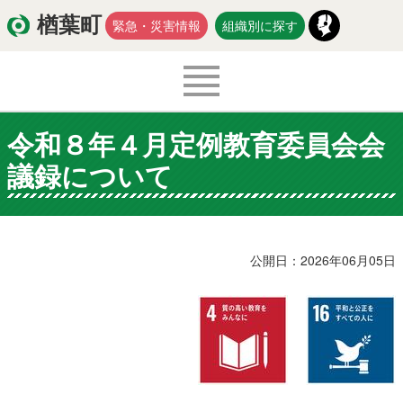
楢葉町
緊急・災害情報
組織別に探す
令和８年４月定例教育委員会会
くらし・環境
出産・子育て
議録について
医療・健康・福祉
教育・文化・スポーツ
防災・安全
新型コロナウイルス関連情報
公開日：2026年06月05日
移住・定住
入札・契約
商工・労働
新産業