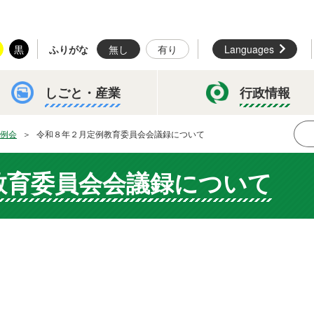
黒
ふりがな
無し
有り
Languages
しごと・
産業
行政情報
例会
令和８年２月定例教育委員会会議録について
教育委員会会議録について