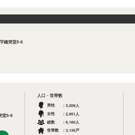
字鐘突堂5-6
人口・世帯数
3,209
男性
人
2,951
女性
人
堂5-6
6,160
総数
人
3,135
世帯数
戸