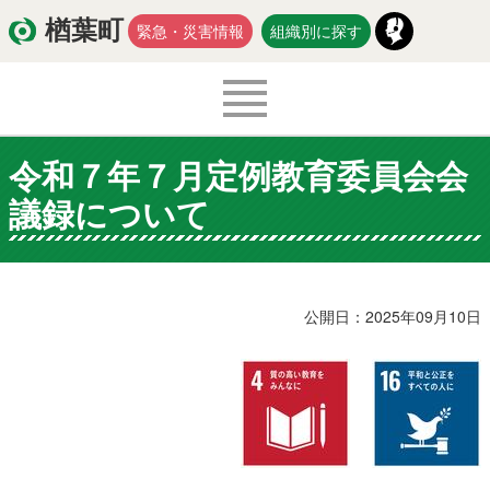
楢葉町
緊急・災害情報
組織別に探す
令和７年７月定例教育委員会会
くらし・環境
出産・子育て
議録について
医療・健康・福祉
教育・文化・スポーツ
防災・安全
新型コロナウイルス関連情報
公開日：2025年09月10日
移住・定住
入札・契約
商工・労働
新産業