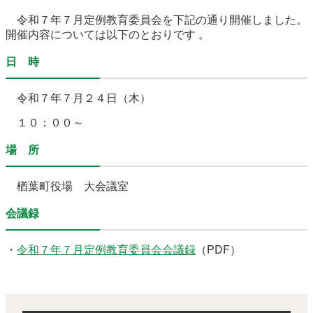
農林水産業
新規造成区画
令和７年７
月定例教育委員会を下記の通り開催しました。
開催内容については以下のとおりです 。
日 時
楢葉町について
町長室
令和７
年７月２４日（木）
町役場・施設
広報・広聴
１０：００～
復興・計画
ふるさと納税
場 所
予算・決算
人事・採用
楢葉町議会
楢葉町役場 大会議室
教育委員会
農業委員会
選挙
会議録
例規集
・
令和７年７月定例教育委員会会議録
（PDF）
イベント
観光ならは