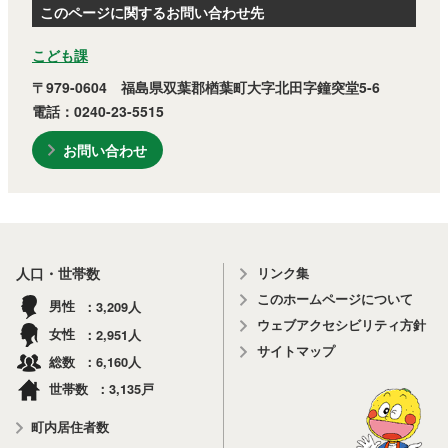
このページに関するお問い合わせ先
こども課
〒979-0604 福島県双葉郡楢葉町大字北田字鐘突堂5-6
電話：0240-23-5515
お問い合わせ
リンク集
人口・世帯数
このホームページについて
3,209
男性
人
ウェブアクセシビリティ方針
2,951
女性
人
サイトマップ
6,160
総数
人
3,135
世帯数
戸
町内居住者数