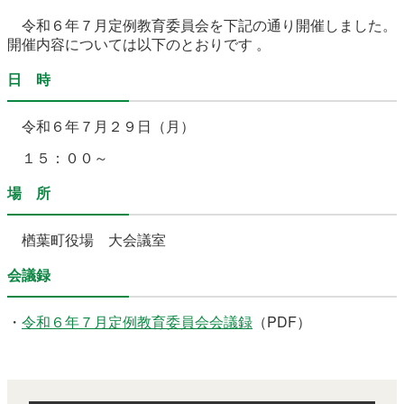
農林水産業
新規造成区画
令和６年７
月定例教育委員会を下記の通り開催しました。
開催内容については以下のとおりです 。
日 時
楢葉町について
町長室
令和６
年７月２９日（月）
町役場・施設
広報・広聴
１５：００～
復興・計画
ふるさと納税
場 所
予算・決算
人事・採用
楢葉町議会
楢葉町役場 大会議室
教育委員会
農業委員会
選挙
会議録
例規集
・
令和６年７月定例教育委員会会議録
（PDF）
イベント
観光ならは