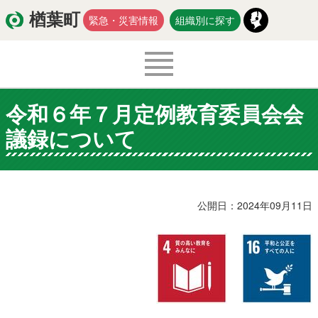
楢葉町
緊急・災害情報
組織別に探す
令和６年７月定例教育委員会会
くらし・環境
出産・子育て
議録について
医療・健康・福祉
教育・文化・スポーツ
防災・安全
新型コロナウイルス関連情報
公開日：2024年09月11日
移住・定住
入札・契約
商工・労働
新産業