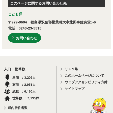
このページに関するお問い合わせ先
こども課
〒979-0604 福島県双葉郡楢葉町大字北田字鐘突堂5-6
電話：0240-23-5515
お問い合わせ
リンク集
人口・世帯数
このホームページについて
3,209
男性
人
ウェブアクセシビリティ方針
2,951
女性
人
サイトマップ
6,160
総数
人
3,135
世帯数
戸
町内居住者数