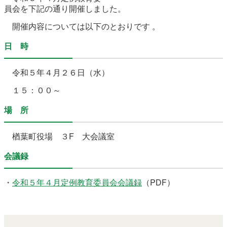
農林水産業
新規造成区画
員会を下記の通り開催しました。
開催内容については以下のとおりです 。
日 時
楢葉町について
町長室
令和５
年４月２６日（水）
町役場・施設
広報・広聴
１５：００～
復興・計画
ふるさと納税
場 所
予算・決算
人事・採用
楢葉町議会
楢葉町役場 ３F 大会議室
教育委員会
農業委員会
選挙
会議録
例規集
・
令和５年４月定例教育委員会会議録
（PDF）
イベント
観光ならは