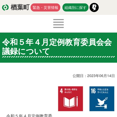
楢葉町
緊急・災害情報
組織別に探す
令和５年４月定例教育委員会会
くらし・環境
出産・子育て
議録について
医療・健康・福祉
教育・文化・スポーツ
防災・安全
新型コロナウイルス関連情報
公開日：2023年06月14日
移住・定住
入札・契約
商工・労働
新産業
令和５年４
月定例教育委