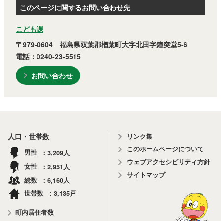
このページに関するお問い合わせ先
こども課
〒979-0604 福島県双葉郡楢葉町大字北田字鐘突堂5-6
電話：0240-23-5515
お問い合わせ
リンク集
人口・世帯数
このホームページについて
3,209
男性
人
ウェブアクセシビリティ方針
2,951
女性
人
サイトマップ
6,160
総数
人
3,135
世帯数
戸
町内居住者数