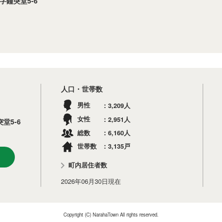
字鐘突堂5-6
人口・世帯数
3,209
男性
人
2,951
女性
人
堂5-6
6,160
総数
人
3,135
世帯数
戸
町内居住者数
2026年06月30日
現在
Copyright (C) NarahaTown All rights reserved.