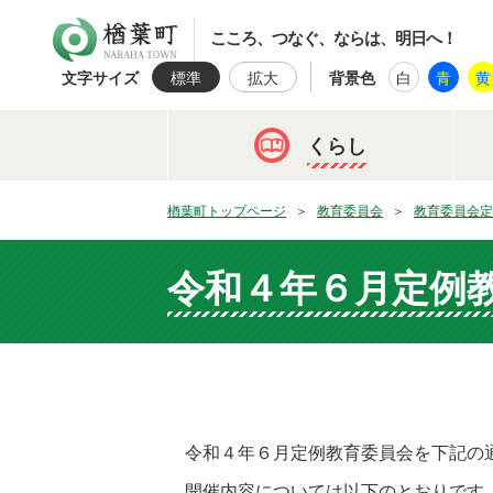
楢葉町
こころ、つなぐ、ならは、明日へ！
文字サイズ
標準
拡大
背景色
白
青
黄
くらし
楢葉町トップページ
教育委員会
教育委員会定
令和４年６月定例
令和４年６月定例教育委員会を下記の
開催内容については以下のとおりです 