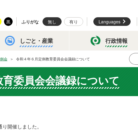
黒
ふりがな
無し
有り
Languages
しごと・
産業
行政情報
例会
令和４年６月定例教育委員会会議録について
教育委員会会議録について
通り開催しました。
。