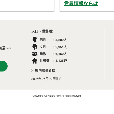
営農情報ならは
人口・世帯数
3,209
男性
人
2,951
女性
人
堂5-6
6,160
総数
人
3,135
世帯数
戸
町内居住者数
2026年06月30日
現在
Copyright (C) NarahaTown All rights reserved.