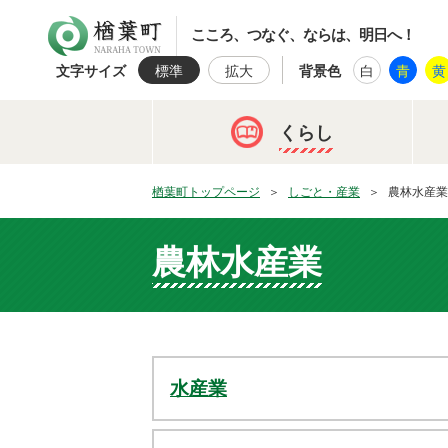
楢葉町
こころ、つなぐ、ならは、明日へ！
文字サイズ
標準
拡大
背景色
白
青
黄
くらし
楢葉町トップページ
しごと・産業
農林水産業
農林水産業
水産業