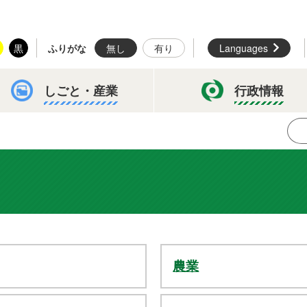
黒
ふりがな
無し
有り
Languages
しごと・
産業
行政情報
農業