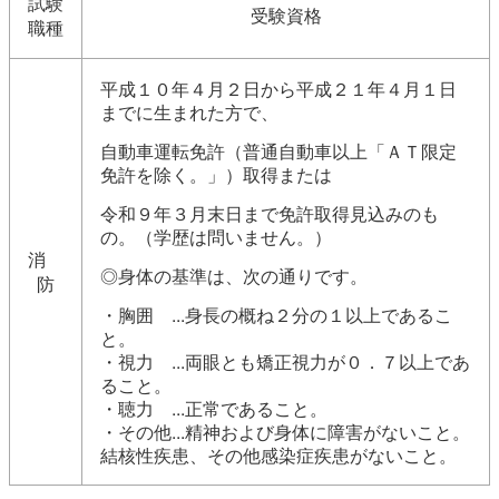
試験
受験資格
職種
平成１０年４月２日から平成２１年４月１日
までに生まれた方で、
自動車運転免許（普通自動車以上「ＡＴ限定
免許を除く。」）取得
または
令和９年３月末日まで免許取得見込みのも
の。（学歴は問いません。）
消
◎身体の基準は、次の通りです。
防
・胸囲 ...身長の概ね２分の１以上であるこ
と。
・視力 ...両眼とも矯正視力が０．７以上であ
ること。
・聴力 ...正常であること。
・その他...精神および身体に障害がないこと。
結核性疾患、その他感染症疾患がないこと。