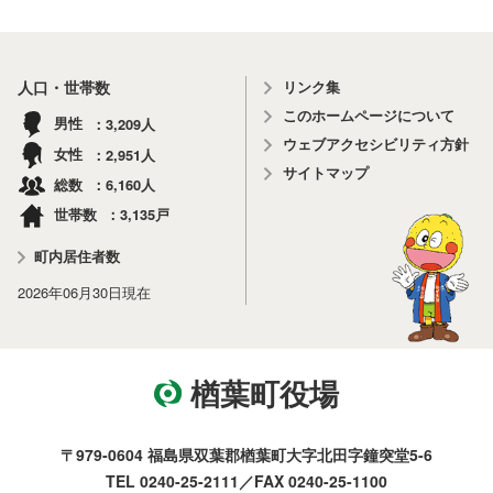
リンク集
人口・世帯数
このホームページについて
3,209
男性
人
ウェブアクセシビリティ方針
2,951
女性
人
サイトマップ
6,160
総数
人
3,135
世帯数
戸
町内居住者数
2026年06月30日
現在
楢葉町役場
〒979-0604 福島県双葉郡楢葉町大字北田字鐘突堂5-6
TEL 0240-25-2111／FAX 0240-25-1100