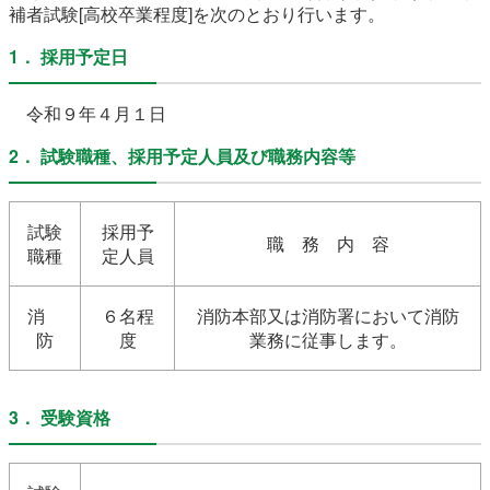
補者試験[高校卒業程度]を次のとおり行います。
農林水産業
新規造成区画
1． 採用予定日
令和９年４月１日
楢葉町について
町長室
2． 試験職種、採用予定人員及び職務内容等
町役場・施設
広報・広聴
復興・計画
ふるさと納税
試験
採用予
職 務 内 容
職種
定人員
予算・決算
人事・採用
楢葉町議会
消
６名程
消防本部又は消防署において消防
教育委員会
農業委員会
選挙
防
度
業務に従事します。
例規集
3． 受験資格
イベント
観光ならは