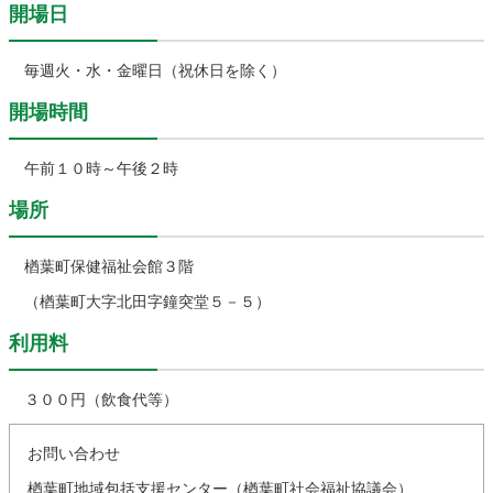
開場日
農林水産業
新規造成区画
毎週火・水・金曜日（祝休日を除く）
開場時間
楢葉町について
町長室
午前１０時～午後２時
町役場・施設
広報・広聴
場所
復興・計画
ふるさと納税
楢葉町保健福祉会館３階
予算・決算
人事・採用
楢葉町議会
（楢葉町大字北田字鐘突堂５－５）
教育委員会
農業委員会
選挙
利用料
例規集
３００円（飲食代等）
お問い合わせ
イベント
観光ならは
楢葉町地域包括支援センター（楢葉町社会福祉協議会）