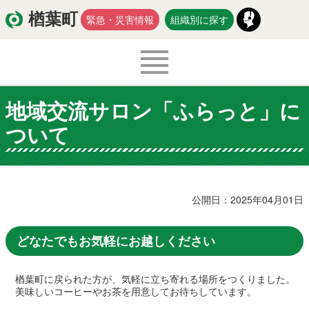
楢葉町
緊急・災害情報
組織別に探す
地域交流サロン「ふらっと」に
くらし・環境
出産・子育て
ついて
医療・健康・福祉
教育・文化・スポーツ
防災・安全
新型コロナウイルス関連情報
公開日：2025年04月01日
移住・定住
どなたでもお気軽にお越しください
楢葉町に戻られた方が、気軽に立ち寄れる場所をつくりました。
入札・契約
商工・労働
新産業
美味しいコーヒーやお茶を用意してお待ちしています。