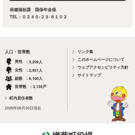
保健福祉課 国保年金係
TEL：０２４０-２３-６１０２
リンク集
人口・世帯数
このホームページについて
3,209
男性
人
ウェブアクセシビリティ方針
2,951
女性
人
サイトマップ
6,160
総数
人
3,135
世帯数
戸
町内居住者数
2026年06月30日
現在