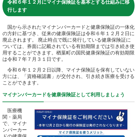
令和６年１２月にマイナ保険証を基本とする仕組みに移
農林水産業
新規造成区画
行します
国から示されたマイナンバーカードと健康保険証の一体化
の方針に基づき、従来の健康保険証は令和６年１２月２日に
楢葉町について
町長室
廃止されます。 廃止時点で既に発行している健康保険証に
ついては、券面に記載されている有効期限までは引き続き使
町役場・施設
広報・広聴
用することができます。楢葉町の国民健康保険証の有効期限
は令和７年７月３１日です。
復興・計画
ふるさと納税
令和６年１２月２日以降、マイナ保険証を保有していない
方には、「資格確認書」が交付され、引き続き医療を受ける
予算・決算
人事・採用
楢葉町議会
ことができます。
教育委員会
農業委員会
選挙
マイナンバーカードを健康保険証として利用しましょう
例規集
医療機
関・薬局
で、マイナ
ンバーカー
イベント
観光ならは
ドの健康保