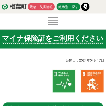
楢葉町
緊急・災害情報
組織別に探す
マイナ保険証をご利用ください
くらし・環境
出産・子育て
医療・健康・福祉
教育・文化・スポーツ
公開日：2024年04月17日
防災・安全
新型コロナウイルス関連情報
移住・定住
入札・契約
商工・労働
新産業