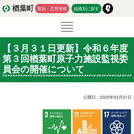
楢葉町
緊急・災害情報
組織別に探す
【３月３１日更新】令和６年度
くらし・環境
出産・子育て
第３回楢葉町原子力施設監視委
医療・健康・福祉
教育・文化・スポーツ
員会の開催について
防災・安全
新型コロナウイルス関連情報
移住・定住
公開日：2025年03月31日
入札・契約
商工・労働
新産業