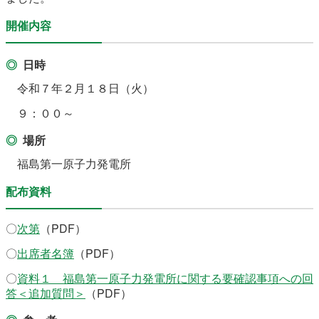
開催内容
日時
令和７年２月１８日（火）
９：００～
場所
福島第一原子力発電所
配布資料
〇
次第
（PDF）
〇
出席者名簿
（PDF）
〇
資料１ 福島第一原子力発電所に関する要確認事項への回
答＜追加質問＞
（PDF）