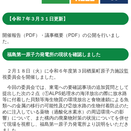
農林水産業
新規造成区画
【令和７年３月３１日更新】
楢葉町について
町長室
開催報告（PDF）・議事概要（PDF）の公開を行いまし
た。
町役場・施設
広報・広聴
福島第一原子力発電所の現状を確認しました
復興・計画
ふるさと納税
２月１８日（火）に令和６年度第３回楢葉町原子力施設監
予算・決算
人事・採用
楢葉町議会
視委員会を開催しました。
今回の委員会では、東電への要確認事項の追加質問として
教育委員会
農業委員会
選挙
提出した次の２点（①ALPS処理水の海洋放出の際に放水路
等に付着した貝類等海生物質の環境放出と食物連鎖による魚
例規集
類への金属の移行の可能性及び②放水路の生物付着防止のた
めに注入している薬物（過酸化水素水）の周辺環境への影
響）について、また構内の廃棄物対策の状況についてを併せ
て現場を視察し、福島第一原子力発電所より説明をいただき
イベント
観光ならは
ました。