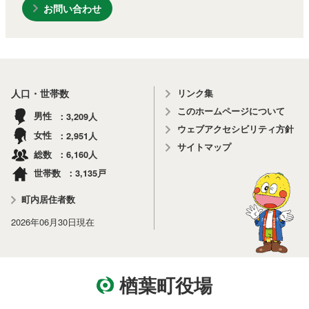
お問い合わせ
リンク集
人口・世帯数
このホームページについて
3,209
男性
人
ウェブアクセシビリティ方針
2,951
女性
人
サイトマップ
6,160
総数
人
3,135
世帯数
戸
町内居住者数
2026年06月30日
現在
楢葉町役場