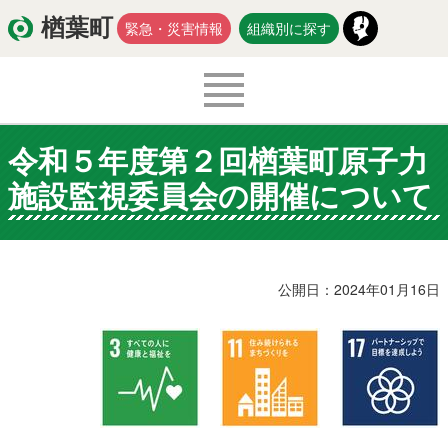
楢葉町
緊急・災害情報
組織別に探す
令和５年度第２回楢葉町原子力
くらし・環境
出産・子育て
施設監視委員会の開催について
医療・健康・福祉
教育・文化・スポーツ
防災・安全
新型コロナウイルス関連情報
公開日：2024年01月16日
移住・定住
入札・契約
商工・労働
新産業