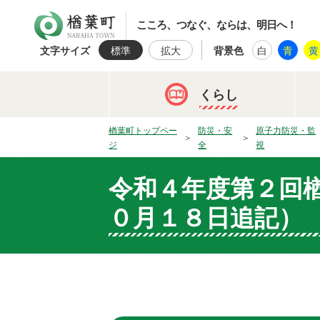
楢葉町
こころ、つなぐ、ならは、明日へ！
文字サイズ
標準
拡大
背景色
白
青
黄
くらし
楢葉町トップペー
防災・安
原子力防災・監
ジ
全
視
令和４年度第２回
０月１８日追記）