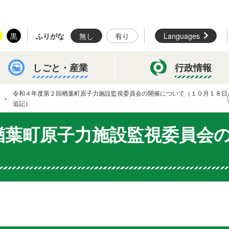
黒
ふりがな
無し
有り
Languages
しごと・
産業
行政情報
令和４年度第２回楢葉町原子力施設監視委員会の開催について（１０月１８日
追記）
楢葉町原子力施設監視委員会