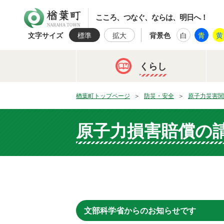
楢葉町
こころ、つなぐ、ならは、明日へ！
文字サイズ
標準
拡大
背景色
白
青
黄
くらし
楢葉町トップページ
防災・安全
原子力災害関
原子力損害賠償の
文部科学省からのお知らせです