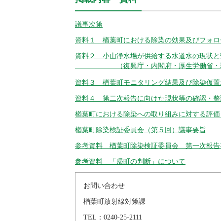
議事次第
資料１ 楢葉町における除染の効果及びフォロ
資料２ 小山浄水場が供給する水道水の現状と
（復興庁・内閣府・厚生労働省・
資料３ 楢葉町モニタリング結果及び除染仮置
資料４ 第二次報告に向けた現状等の確認・整
楢葉町における除染への取り組みに対する評価
楢葉町除染検証委員会（第５回）議事要旨
参考資料 楢葉町除染検証委員会 第一次報告
参考資料 「帰町の判断」について
お問い合わせ
楢葉町放射線対策課
：
TEL
0240-25-2111