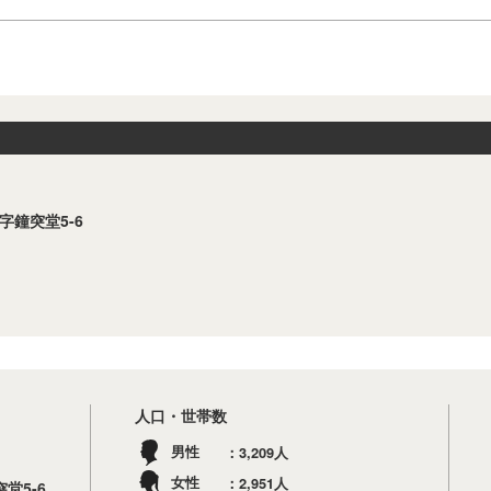
字鐘突堂5-6
人口・世帯数
3,209
男性
人
2,951
女性
人
堂5-6