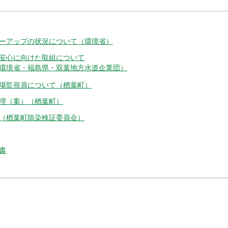
ーアップの状況について（環境省）
安心に向けた取組について
環境省・福島県・双葉地方水道企業団）
場監視員について（楢葉町）
理（案）（楢葉町）
（楢葉町除染検証委員会）
書