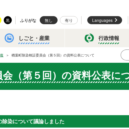
黒
ふりがな
無し
有り
Languages
しごと・
産業
行政情報
復
楢葉町除染検証委員会（第５回）の資料公表について
員会（第５回）の資料公表に
の除染について議論しました