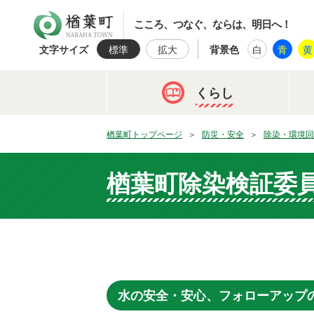
楢葉町
こころ、つなぐ、ならは、明日へ！
文字サイズ
標準
拡大
背景色
白
青
黄
くらし
楢葉町トップページ
防災・安全
除染・環境回
楢葉町除染検証委
水の安全・安心、フォローアップ