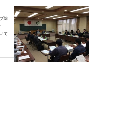
プ除
。
いて