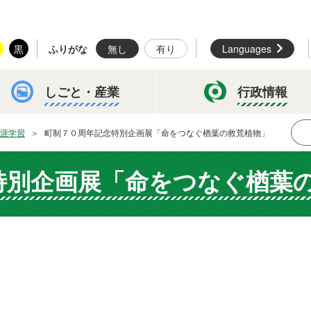
黒
ふりがな
無し
有り
Languages
しごと・
産業
行政情報
涯学習
町制７０周年記念特別企画展「命をつなぐ楢葉の救荒植物」
特別企画展「命をつなぐ楢葉