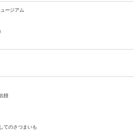
連携ミュージアム
）
飢饉
してのさつまいも