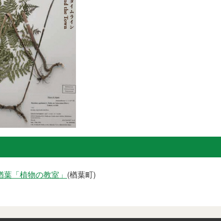
楢葉「植物の教室」
(楢葉町)