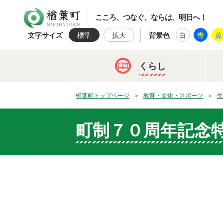
楢葉町
こころ、つなぐ、ならは、明日へ！
文字サイズ
標準
拡大
背景色
白
青
黄
くらし
楢葉町トップページ
教育・文化・スポーツ
生
町制７０周年記念