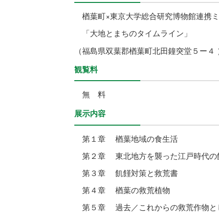
楢葉町×東京大学総合研究博物館
「大地とまちのタイムライン」
（福島県双葉郡楢葉町北田鐘突堂５ー４ 
観覧料
無 料
展示内容
第１章 楢葉地域の食生活
第２章 東北地方を襲った江戸時代の
第３章 飢饉対策と救荒書
第４章 楢葉の救荒植物
第５章 過去／これからの救荒作物と