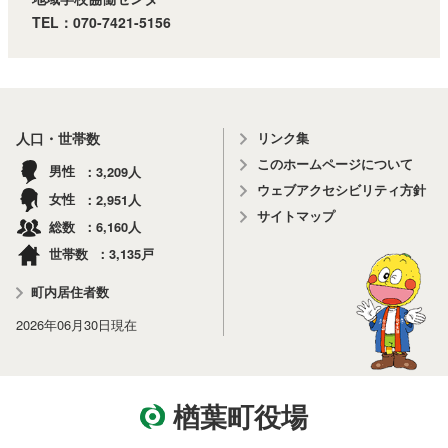
TEL：070-7421-5156
リンク集
人口・世帯数
このホームページについて
3,209
男性
人
ウェブアクセシビリティ方針
2,951
女性
人
サイトマップ
6,160
総数
人
3,135
世帯数
戸
町内居住者数
2026年06月30日
現在
楢葉町役場