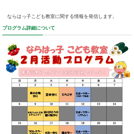
農林水産業
新規造成区画
ならはっ子こども教室に関する情報を発信します。
プログラム詳細について
楢葉町について
町長室
町役場・施設
広報・広聴
復興・計画
ふるさと納税
予算・決算
人事・採用
楢葉町議会
教育委員会
農業委員会
選挙
例規集
イベント
観光ならは