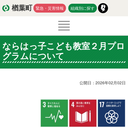
楢葉町
緊急・災害情報
組織別に探す
ならはっ子こども教室２月プロ
くらし・環境
出産・子育て
グラムについて
医療・健康・福祉
教育・文化・スポーツ
防災・安全
新型コロナウイルス関連情報
公開日：2026年02月02日
移住・定住
入札・契約
商工・労働
新産業