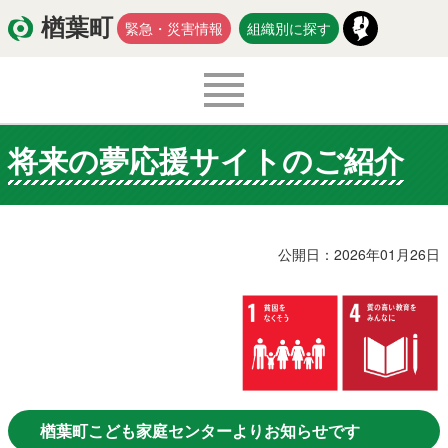
楢葉町
緊急・災害情報
組織別に探す
将来の夢応援サイトのご紹介
くらし・環境
出産・子育て
医療・健康・福祉
教育・文化・スポーツ
公開日：2026年01月26日
防災・安全
新型コロナウイルス関連情報
移住・定住
入札・契約
商工・労働
新産業
楢葉町こども家庭センターよりお知らせです