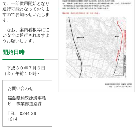
て、一部供用開始となり
農林水産業
新規造成区画
通行可能となっておりま
すのでお知らせいたしま
す。
なお、案内看板等に従
楢葉町について
町長室
い安全に通行されますよ
うお願いします。
町役場・施設
広報・広聴
開始日時
復興・計画
ふるさと納税
平成３０年７月６日
（金）午前１０時～
予算・決算
人事・採用
楢葉町議会
お問い合わせ
教育委員会
農業委員会
選挙
福島県相双建設事務
所 事業部道路課
例規集
TEL 0244-26-
1214
イベント
観光ならは