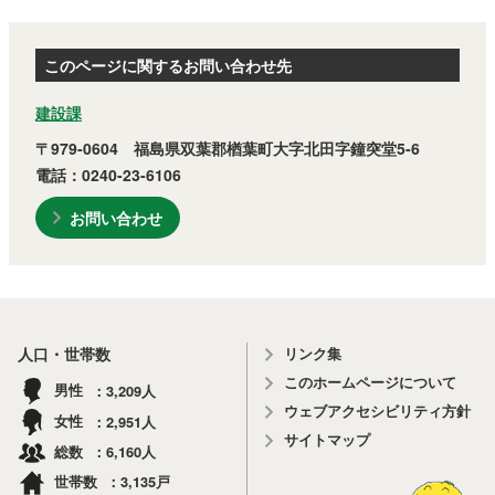
このページに関するお問い合わせ先
建設課
〒979-0604 福島県双葉郡楢葉町大字北田字鐘突堂5-6
電話：0240-23-6106
お問い合わせ
リンク集
人口・世帯数
このホームページについて
3,209
男性
人
ウェブアクセシビリティ方針
2,951
女性
人
サイトマップ
6,160
総数
人
3,135
世帯数
戸