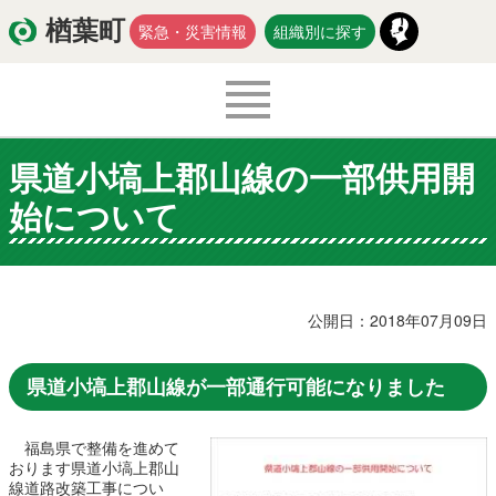
楢葉町
緊急・災害情報
組織別に探す
県道小塙上郡山線の一部供用開
くらし・環境
出産・子育て
始について
医療・健康・福祉
教育・文化・スポーツ
防災・安全
新型コロナウイルス関連情報
公開日：2018年07月09日
移住・定住
県道小塙上郡山線が一部通行可能になりました
福島県で整備を進めて
入札・契約
商工・労働
新産業
おります県道小塙上郡山
線道路改築工事につい