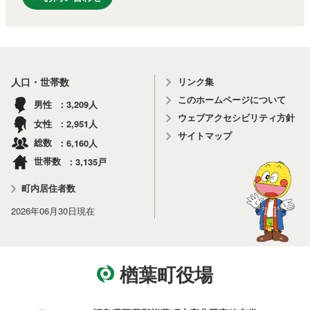
リンク集
人口・世帯数
このホームページについて
3,209
男性
人
ウェブアクセシビリティ方針
2,951
女性
人
サイトマップ
6,160
総数
人
3,135
世帯数
戸
町内居住者数
2026年06月30日
現在
楢葉町役場