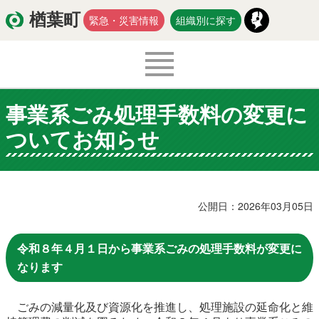
楢葉町
緊急・災害情報
組織別に探す
事業系ごみ処理手数料の変更に
くらし・環境
出産・子育て
ついてお知らせ
医療・健康・福祉
教育・文化・スポーツ
防災・安全
新型コロナウイルス関連情報
公開日：2026年03月05日
移住・定住
令和８年４月１日から事業系ごみの処理手数料が変更に
なります
入札・契約
商工・労働
新産業
ごみの減量化及び資源化を推進し、処理施設の延命化と維