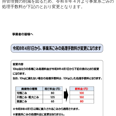
持管理費の削減を図るため、令和８年４月より事業系ごみの
農林水産業
新規造成区画
処理手数料が下記のとおり変更となります。
楢葉町について
町長室
町役場・施設
広報・広聴
復興・計画
ふるさと納税
予算・決算
人事・採用
楢葉町議会
教育委員会
農業委員会
選挙
例規集
イベント
観光ならは