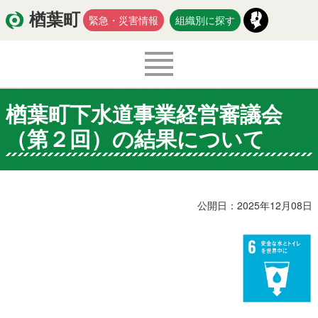
楢葉町
緊急・災害情報
組織別に探す
楢葉町下水道事業経営審議会
くらし・環境
出産・子育て
（第２回）の結果について
医療・健康・福祉
教育・文化・スポーツ
防災・安全
新型コロナウイルス関連情報
公開日：2025年12月08日
移住・定住
入札・契約
商工・労働
新産業