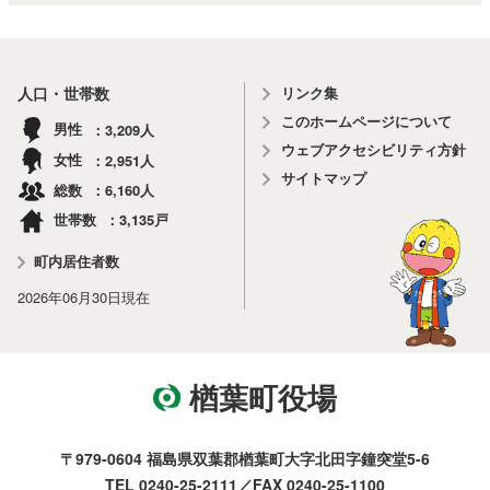
リンク集
人口・世帯数
このホームページについて
3,209
男性
人
ウェブアクセシビリティ方針
2,951
女性
人
サイトマップ
6,160
総数
人
3,135
世帯数
戸
町内居住者数
2026年06月30日
現在
楢葉町役場
〒979-0604 福島県双葉郡楢葉町大字北田字鐘突堂5-6
TEL 0240-25-2111／FAX 0240-25-1100