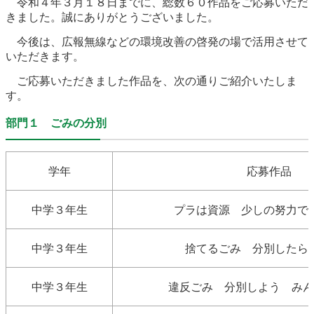
令和４年３月１８日までに、総数６０作品をご応募いただ
農林水産業
新規造成区画
きました。誠にありがとうございました。
今後は、広報無線などの環境改善の啓発の場で活用させて
いただきます。
楢葉町について
町長室
ご応募いただきました作品を、次の通りご紹介いたしま
す。
町役場・施設
広報・広聴
部門１ ごみの分別
復興・計画
ふるさと納税
学年
応募作品
予算・決算
人事・採用
楢葉町議会
中学３年生
教育委員会
農業委員会
プラは資源 少しの努力で
選挙
例規集
中学３年生
捨てるごみ 分別したら
中学３年生
違反ごみ 分別しよう みん
イベント
観光ならは