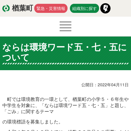
楢葉町
緊急・災害情報
組織別に探す
ならは環境ワード五・七・五に
くらし・環境
出産・子育て
ついて
医療・健康・福祉
教育・文化・スポーツ
防災・安全
新型コロナウイルス関連情報
公開日：2022年04月11日
移住・定住
町では環境教育の一環として、楢葉町の小学５・６年生や
中学生を対象に、「ならは環境ワード五・七・五」と題し、
「ごみ」に関する
テーマ
入札・契約
商工・労働
新産業
の
環境標語を募集しました。