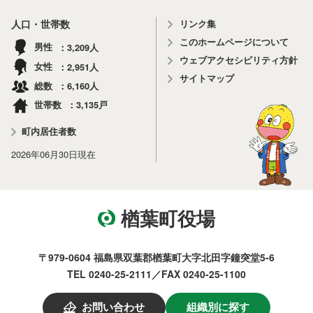
リンク集
人口・世帯数
このホームページについて
3,209
男性
人
ウェブアクセシビリティ方針
2,951
女性
人
サイトマップ
6,160
総数
人
3,135
世帯数
戸
町内居住者数
2026年06月30日
現在
楢葉町役場
〒979-0604 福島県双葉郡楢葉町大字北田字鐘突堂5-6
TEL 0240-25-2111／FAX 0240-25-1100
お問い合わせ
組織別に探す