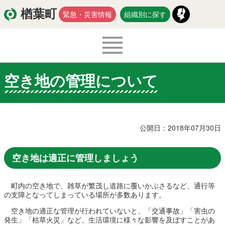
楢葉町
緊急・災害情報
組織別に探す
空き地の管理について
くらし・環境
出産・子育て
医療・健康・福祉
教育・文化・スポーツ
公開日：2018年07月30日
防災・安全
新型コロナウイルス関連情報
空き地は適正に管理しましょう
移住・定住
町内の空き地で、雑草が繁茂し道路に覆いかぶさるなど、通行等
の支障となってしまっている場所が多数あります。
入札・契約
商工・労働
新産業
空き地の適正な管理が行われていないと、「交通事故」「害虫の
発生」「枯草火災」など、生活環境に様々な影響を及ぼすことがあ