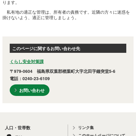
ります。
農林水産業
新規造成区画
私有地の適正な管理は、所有者の責務です。近隣の方々に迷惑を
掛けないよう、適正に管理しましょう。
楢葉町について
町長室
町役場・施設
広報・広聴
このページに関するお問い合わせ先
くらし安全対策課
復興・計画
ふるさと納税
〒979-0604 福島県双葉郡楢葉町大字北田字鐘突堂5-6
予算・決算
人事・採用
楢葉町議会
電話：0240-23-6109
教育委員会
お問い合わせ
農業委員会
選挙
例規集
リンク集
人口・世帯数
イベント
観光ならは
このホームページについて