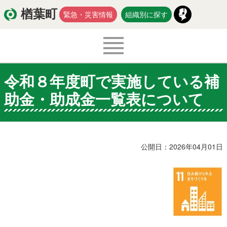
楢葉町
緊急・災害情報
組織別に探す
令和８年度町で実施している補
くらし・環境
出産・子育て
助金・助成金一覧表について
医療・健康・福祉
教育・文化・スポーツ
防災・安全
新型コロナウイルス関連情報
公開日：2026年04月01日
移住・定住
入札・契約
商工・労働
新産業