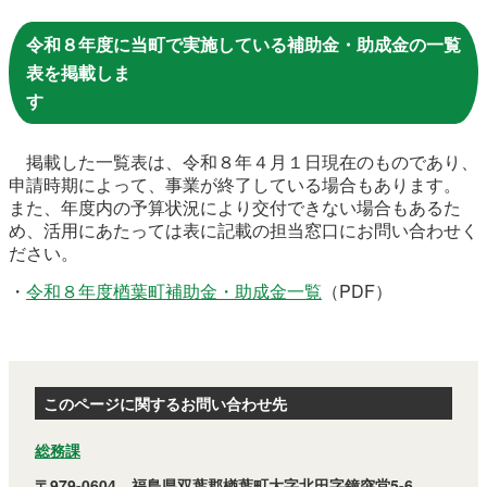
農林水産業
新規造成区画
令和８年度に当町で実施している補助金・助成金の一覧
表を掲載しま
楢葉町について
町長室
掲載した一覧表は、令和８年４月１日現在のものであり、
町役場・施設
広報・広聴
申請時期によって、事業が終了している場合もあります。
また、年度内の予算状況により交付できない場合もあるた
復興・計画
ふるさと納税
め、活用にあたっては表に記載の担当窓口にお問い合わせく
ださい。
予算・決算
人事・採用
楢葉町議会
・
令和８年度楢葉町補助金・助成金一覧
（PDF）
教育委員会
農業委員会
選挙
例規集
このページに関するお問い合わせ先
総務課
イベント
観光ならは
〒979-0604 福島県双葉郡楢葉町大字北田字鐘突堂5-6