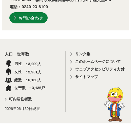
電話：0240-23-6100
お問い合わせ
リンク集
人口・世帯数
このホームページについて
3,209
男性
人
ウェブアクセシビリティ方針
2,951
女性
人
サイトマップ
6,160
総数
人
3,135
世帯数
戸
町内居住者数
2026年06月30日
現在