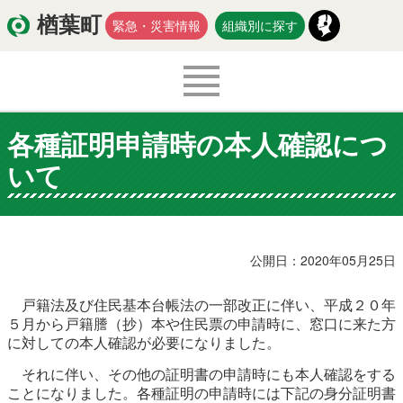
楢葉町
緊急・災害情報
組織別に探す
各種証明申請時の本人確認につ
くらし・環境
出産・子育て
いて
医療・健康・福祉
教育・文化・スポーツ
防災・安全
新型コロナウイルス関連情報
公開日：2020年05月25日
移住・定住
戸籍法及び住民基本台帳法の一部改正に伴い、平成２０年
５月から戸籍謄（抄）本や住民票の申請時に、窓口に来た方
に対しての本人確認が必要になりました。
入札・契約
商工・労働
新産業
それに伴い、その他の証明書の申請時にも本人確認をする
ことになりました。各種証明の申請時には下記の身分証明書