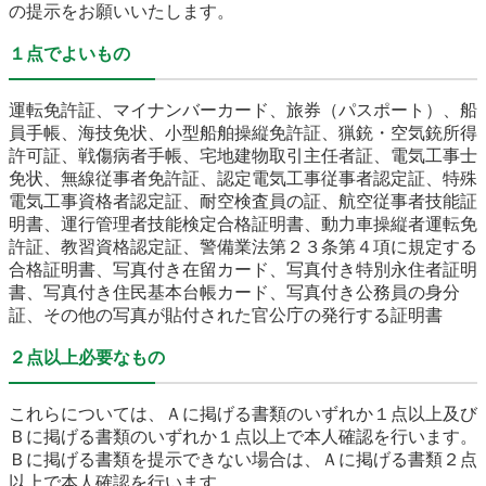
の提示をお願いいたします。
農林水産業
新規造成区画
１点でよいもの
運転免許証、マイナンバーカード、旅券（パスポート）、船
楢葉町について
町長室
員手帳、海技免状、小型船舶操縦免許証、猟銃・空気銃所得
許可証、戦傷病者手帳、宅地建物取引主任者証、電気工事士
町役場・施設
広報・広聴
免状、無線従事者免許証、認定電気工事従事者認定証、特殊
電気工事資格者認定証、耐空検査員の証、航空従事者技能証
復興・計画
ふるさと納税
明書、運行管理者技能検定合格証明書、動力車操縦者運転免
許証、教習資格認定証、警備業法第２３条第４項に規定する
合格証明書、写真付き在留カード、写真付き特別永住者証明
予算・決算
人事・採用
楢葉町議会
書、写真付き住民基本台帳カード、写真付き公務員の身分
証、その他の写真が貼付された官公庁の発行する証明書
教育委員会
農業委員会
選挙
２点以上必要なもの
例規集
これらについては、Ａに掲げる書類のいずれか１点以上及び
Ｂに掲げる書類のいずれか１点以上で本人確認を行います。
Ｂに掲げる書類を提示できない場合は、Ａに掲げる書類２点
イベント
観光ならは
以上で本人確認を行います。