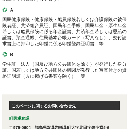
Ａ
国民健康保険・健康保険・船員保険若しくは介護保険の被保
険者証、共済組合員証、国民年金手帳、国民年金・厚生年金
若しくは船員保険に係る年金証書、共済年金若しくは恩給の
証書、預金通帳、住民基本台帳カード（写真なし）、交付請
求書上に押印した印鑑に係る印鑑登録証明書 等
Ｂ
学生証、法人（国及び地方公共団体を除く）が発行した身分
証、国若しくは地方公共団体の機関が発行した写真付きの資
格証明証（Ａに掲げる書類を除く） 等
このページに関するお問い合わせ先
町民税務課
〒979-0604 福島県双葉郡楢葉町大字北田字鐘突堂5-6