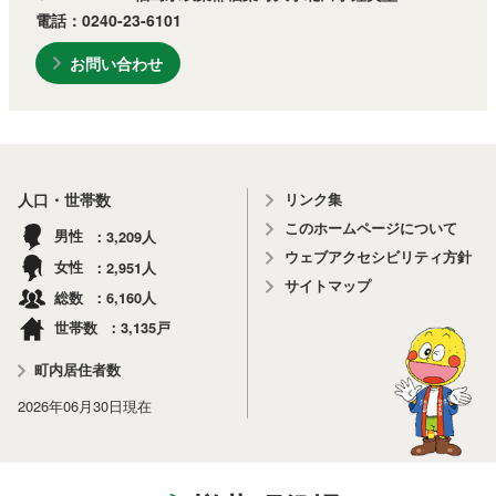
電話：0240-23-6101
お問い合わせ
リンク集
人口・世帯数
このホームページについて
3,209
男性
人
ウェブアクセシビリティ方針
2,951
女性
人
サイトマップ
6,160
総数
人
3,135
世帯数
戸
町内居住者数
2026年06月30日
現在