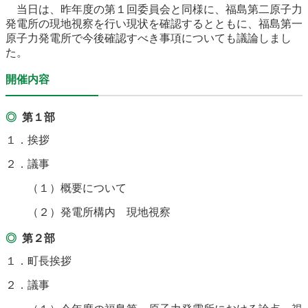
当日は、昨年度の第１回委員会と同様に、福島第二原子力
農林水産業
新規造成区画
発電所の現地視察を行い現状を確認するとともに、福島第一
原子力発電所で今後確認すべき事項についても議論しまし
た。
楢葉町について
町長室
開催内容
町役場・施設
広報・広聴
第１部
１．挨拶
復興・計画
ふるさと納税
２．議事
予算・決算
人事・採用
楢葉町議会
（１）概要について
教育委員会
農業委員会
選挙
（２）発電所構内 現地視察
第２部
例規集
１．町長挨拶
２．議事
イベント
観光ならは