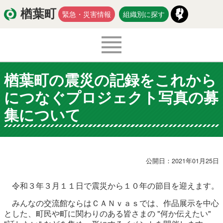
楢葉町
緊急・災害情報
組織別に探す
楢葉町の震災の記録をこれから
くらし・環境
出産・子育て
につなぐプロジェクト写真の募
医療・健康・福祉
教育・文化・スポーツ
集について
防災・安全
新型コロナウイルス関連情報
移住・定住
公開日：2021年01月25日
令和３年３月１１日で震災から１０年の節目を迎えます。
みんなの交流館ならはＣＡＮｖａｓでは、作品展示を中心
入札・契約
商工・労働
新産業
とした、町民や町に関わりのある皆さまの "何か伝えたい"