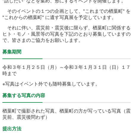
"話したい" などを集め、形にするイベントを開催します。
農林水産業
新規造成区画
そのイベントの１つの企画として、"これまでの楢葉町" を
"これからの楢葉町" に遺す写真展を予定しています。
それに伴い、震災前・震災後に限らず、楢葉町に関係する
楢葉町について
町長室
ヒト・モノ・風景等の写真を下記のとおり募集していますの
で、皆さまのご協力をお願いします。
町役場・施設
広報・広聴
募集期間
復興・計画
ふるさと納税
令和３年１月２５日（月）～令和３年１月３１日（日）１７
時まで
予算・決算
人事・採用
楢葉町議会
※写真はイベント外でも随時募集しています。
教育委員会
農業委員会
選挙
募集する写真の内容
例規集
楢葉町で撮影された写真、楢葉町の方が写っている写真（震
災前、震災後問わず）
提出方法
イベント
観光ならは