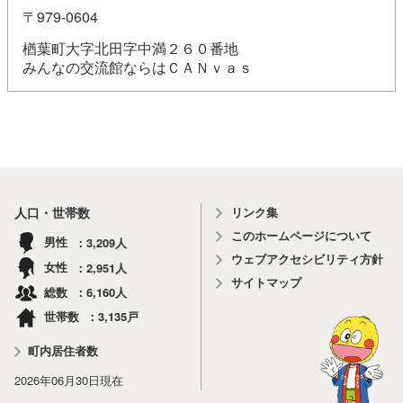
〒979-0604
楢葉町大字北田字中満２６０番地
みんなの交流館ならはＣＡＮｖａｓ
リンク集
人口・世帯数
このホームページについて
3,209
男性
人
ウェブアクセシビリティ方針
2,951
女性
人
サイトマップ
6,160
総数
人
3,135
世帯数
戸
町内居住者数
2026年06月30日
現在