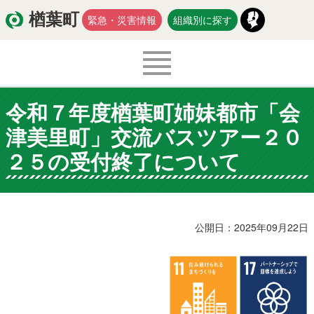
楢葉町
緊急・災害情報
組織別に探す
令和７年度楢葉町姉妹都市「会
くらし・環境
出産・子育て
津美里町」交流バスツアー２０
医療・健康・福祉
教育・文化・スポーツ
２５の受付終了について
防災・安全
新型コロナウイルス関連情報
移住・定住
公開日：2025年09月22日
入札・契約
商工・労働
新産業