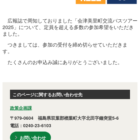
農林水産業
新規造成区画
広報誌で周知しておりました「会津美里町交流バスツアー
2025」について、定員を超える多数の参加希望をいただき
ました。
楢葉町について
町長室
つきましては、参加の受付を締め切らせていただきま
町役場・施設
広報・広聴
す。
たくさんのお申込み誠にありがとうございました。
復興・計画
ふるさと納税
予算・決算
人事・採用
楢葉町議会
教育委員会
農業委員会
選挙
このページに関するお問い合わせ先
例規集
政策企画課
〒979-0604 福島県双葉郡楢葉町大字北田字鐘突堂5-6
電話：0240-23-6103
お問い合わせ
イベント
観光ならは