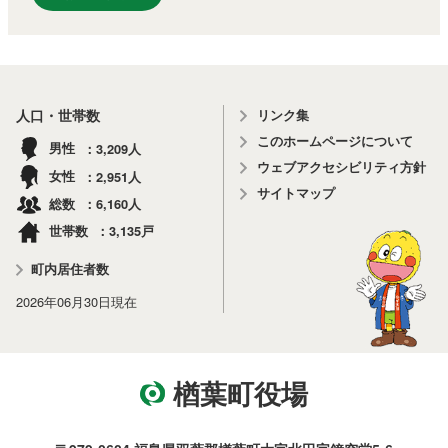
リンク集
人口・世帯数
このホームページについて
3,209
男性
人
ウェブアクセシビリティ方針
2,951
女性
人
サイトマップ
6,160
総数
人
3,135
世帯数
戸
町内居住者数
2026年06月30日
現在
楢葉町役場