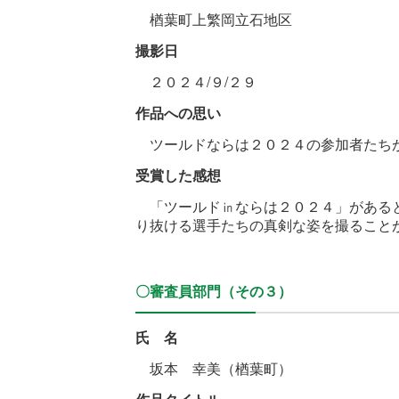
楢葉町上繁岡立石地区
撮影日
２０２４/９/２９
作
品への思い
ツールドならは２０２４の参加者たち
受賞した感想
「ツールド㏌ならは２０２４」があると
り抜ける選手たちの真剣な姿を撮ること
〇審査員部門（その３）
氏 名
坂本 幸美（楢葉町）