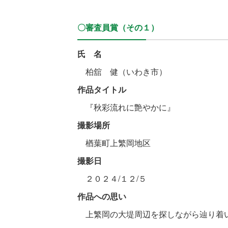
〇審査員賞（その１）
氏 名
柏舘 健（いわき市）
作品タイトル
『秋彩流れに艶やかに』
撮影場所
楢葉町上繁岡地区
撮影日
２０２４/１２/５
作品への思い
上繁岡の大堤周辺を探しながら辿り着い