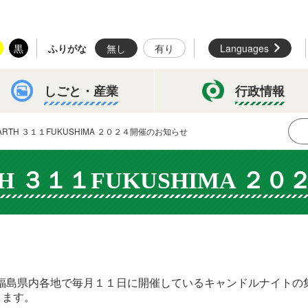
黒
ふりがな
無し
有り
Languages
しごと・
産業
行政情報
he EARTH ３１１FUKUSHIMA ２０２４開催のお知らせ
EARTH ３１１FUKUSHIMA
が、福島県内各地で毎月１１日に開催しているキャンドルナイトの集大成
催します。