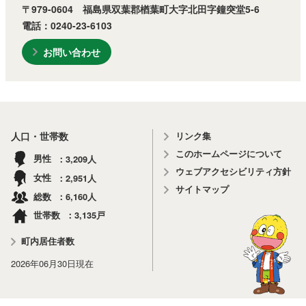
〒979-0604 福島県双葉郡楢葉町大字北田字鐘突堂5-6
電話：0240-23-6103
お問い合わせ
リンク集
人口・世帯数
このホームページについて
3,209
男性
人
ウェブアクセシビリティ方針
2,951
女性
人
サイトマップ
6,160
総数
人
3,135
世帯数
戸
町内居住者数
2026年06月30日
現在