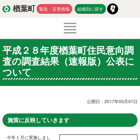
楢葉町
緊急・災害情報
組織別に探す
平成２８年度楢葉町住民意向調
くらし・環境
出産・子育て
査の調査結果（速報版）公表に
医療・健康・福祉
教育・文化・スポーツ
ついて
防災・安全
新型コロナウイルス関連情報
移住・定住
公開日：2017年03月07日
施策に反映していきます
入札・契約
商工・労働
新産業
今年１月に実施しまし