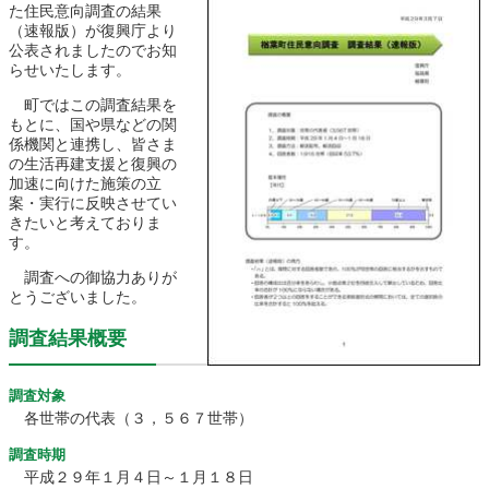
た住民意向調査の結果
農林水産業
新規造成区画
（速報版）が復興庁より
公表されましたのでお知
らせいたします。
町ではこの調査結果を
楢葉町について
町長室
もとに、国や県などの関
係機関と連携し、皆さま
の生活再建支援と復興の
町役場・施設
広報・広聴
加速に向けた施策の立
案・実行に反映させてい
きたいと考えておりま
復興・計画
ふるさと納税
す。
予算・決算
人事・採用
楢葉町議会
調査への御協力ありが
とうございました。
教育委員会
農業委員会
選挙
調査結果概要
例規集
調査対象
各世帯の代表（３，５６７世帯）
調査時期
平成２９年１月４日～１月１８日
イベント
観光ならは