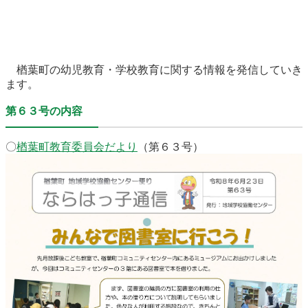
農林水産業
新規造成区画
楢葉町の幼児教育・学校教育に関する情報を発信していき
楢葉町について
町長室
ます。
町役場・施設
広報・広聴
第６３号の内容
復興・計画
ふるさと納税
〇
楢葉町教育委員会だより
（第６３
号）
予算・決算
人事・採用
楢葉町議会
教育委員会
農業委員会
選挙
例規集
イベント
観光ならは