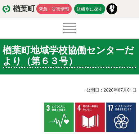
楢葉町
緊急・災害情報
組織別に探す
楢葉町地域学校協働センターだ
くらし・環境
出産・子育て
より（第６３号）
医療・健康・福祉
教育・文化・スポーツ
防災・安全
新型コロナウイルス関連情報
公開日：2026年07月01日
移住・定住
入札・契約
商工・労働
新産業