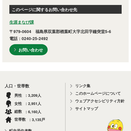
このページに関するお問い合わせ先
生涯まなび課
〒979-0604 福島県双葉郡楢葉町大字北田字鐘突堂5-6
電話：0240-25-2492
お問い合わせ
リンク集
人口・世帯数
このホームページについて
3,209
男性
人
ウェブアクセシビリティ方針
2,951
女性
人
サイトマップ
6,160
総数
人
3,135
世帯数
戸
町内居住者数