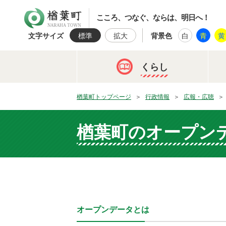
楢葉町
こころ、つなぐ、ならは、明日へ！
文字サイズ
標準
拡大
背景色
白
青
黄
くらし
楢葉町トップページ
行政情報
広報・広聴
楢葉町のオープン
オープンデータとは