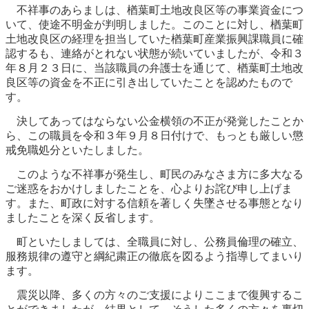
不祥事のあらましは、楢葉町土地改良区等の事業資金につ
いて、使途不明金が判明しました。このことに対し、楢葉町
土地改良区の経理を担当していた楢葉町産業振興課職員に確
認するも、連絡がとれない状態が続いていましたが、令和３
年８月２３日に、当該職員の弁護士を通じて、楢葉町土地改
良区等の資金を不正に引き出していたことを認めたもので
す。
決してあってはならない公金横領の不正が発覚したことか
ら、この職員を令和３年９月８日付けで、もっとも厳しい懲
戒免職処分といたしました。
このような不祥事が発生し、町民のみなさま方に多大なる
ご迷惑をおかけしましたことを、心よりお詫び申し上げま
す。また、町政に対する信頼を著しく失墜させる事態となり
ましたことを深く反省します。
町といたしましては、全職員に対し、公務員倫理の確立、
服務規律の遵守と綱紀粛正の徹底を図るよう指導してまいり
ます。
震災以降、多くの方々のご支援によりここまで復興するこ
とができましたが、結果として、そうした多くの方々を裏切