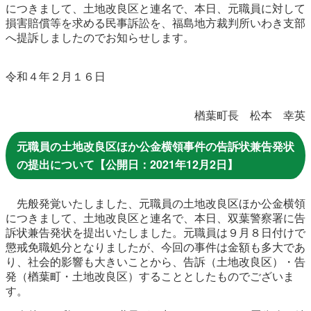
につきまして、土地改良区と連名で、本日、元職員に対して
損害賠償等を求める民事訴訟を、福島地方裁判所いわき支部
へ提訴しましたのでお知らせします。
令和４年２月１６日
楢葉町長 松本 幸英
元職員の土地改良区ほか公金横領事件の告訴状兼告発状
の提出について【公開日：2021年12月2日】
先般発覚いたしました、元職員の土地改良区ほか公金横領
につきまして、土地改良区と連名で、本日、双葉警察署に告
訴状兼告発状を提出いたしました。元職員は９月８日付けで
懲戒免職処分となりましたが、今回の事件は金額も多大であ
り、社会的影響も大きいことから、告訴（土地改良区）・告
発（楢葉町・土地改良区）することとしたものでございま
す。