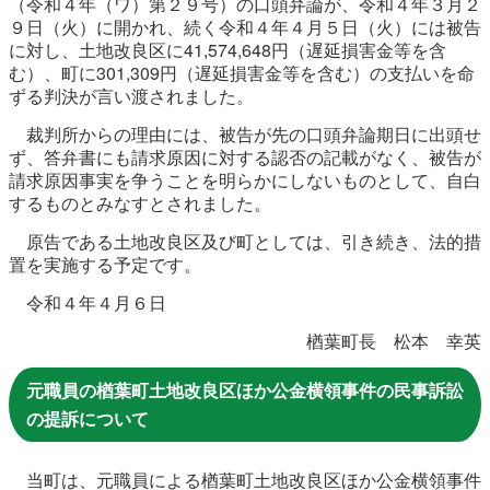
（令和４年（ワ）第２９号）の口頭弁論が、令和４年３月２
農林水産業
新規造成区画
９日（火）に開かれ、続く令和４年４月５日（火）には被告
に対し、土地改良区に41,574,648円（遅延損害金等を含
む）、町に301,309円（遅延損害金等を含む）の支払いを命
ずる判決が言い渡されました。
楢葉町について
町長室
裁判所からの理由には、被告が先の口頭弁論期日に出頭せ
ず、答弁書にも請求原因に対する認否の記載がなく、被告が
町役場・施設
広報・広聴
請求原因事実を争うことを明らかにしないものとして、自白
するものとみなすとされました。
復興・計画
ふるさと納税
原告である土地改良区及び町としては、引き続き、法的措
置を実施する予定です。
予算・決算
人事・採用
楢葉町議会
令和４年４月６日
教育委員会
農業委員会
選挙
楢葉町長 松本 幸英
例規集
元職員の楢葉町土地改良区ほか公金横領事件の民事訴訟
の提訴について
当町は、元職員による楢葉町土地改良区ほか公金横領事件
イベント
観光ならは