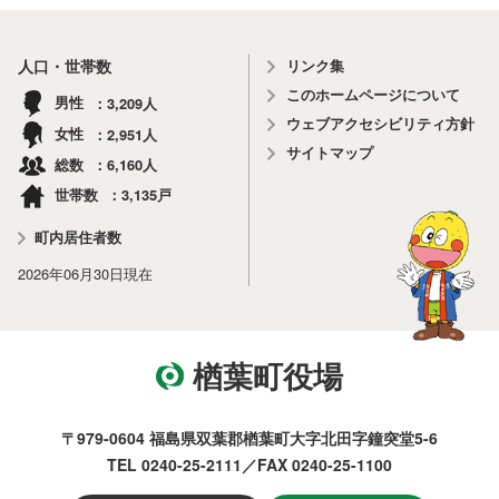
リンク集
人口・世帯数
このホームページについて
3,209
男性
人
ウェブアクセシビリティ方針
2,951
女性
人
サイトマップ
6,160
総数
人
3,135
世帯数
戸
町内居住者数
2026年06月30日
現在
楢葉町役場
〒979-0604 福島県双葉郡楢葉町大字北田字鐘突堂5-6
TEL 0240-25-2111／FAX 0240-25-1100