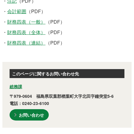
・
注記
（PDF）
農林水産業
新規造成区画
・
会計範囲
（PDF）
・
財務四表（一般）
（PDF）
・
財務四表（全体）
（PDF）
楢葉町について
町長室
・
財務四表（連結）
（PDF）
町役場・施設
広報・広聴
復興・計画
ふるさと納税
このページに関するお問い合わせ先
予算・決算
人事・採用
楢葉町議会
総務課
教育委員会
農業委員会
選挙
〒979-0604 福島県双葉郡楢葉町大字北田字鐘突堂5-6
例規集
電話：0240-23-6100
お問い合わせ
イベント
観光ならは