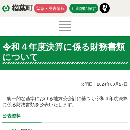
楢葉町
緊急・災害情報
組織別に探す
令和４年度決算に係る財務書類
くらし・環境
出産・子育て
について
医療・健康・福祉
教育・文化・スポーツ
防災・安全
新型コロナウイルス関連情報
公開日：2024年03月27日
移住・定住
統一的な基準における地方公会計に基づく令和４年度決算
に係る財務書類を公表いたします。
公表資料
入札・契約
商工・労働
新産業