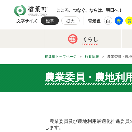
楢葉町
こころ、つなぐ、ならは、明日へ！
文字サイズ
標準
拡大
背景色
白
青
黄
くらし
楢葉町トップページ
行政情報
農業委員・農地
農業委員・農地利
農業委員及び農地利用最適化推進委員の
します。