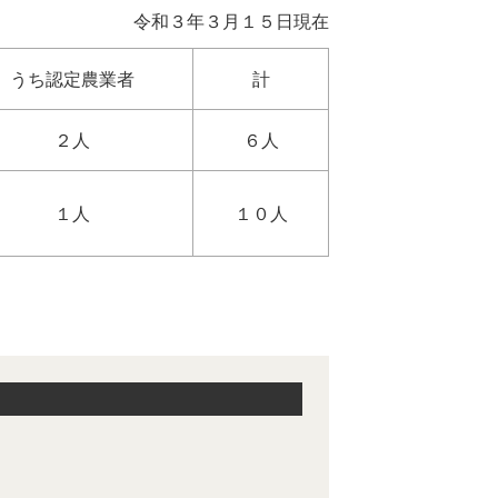
令和３年３月１５日現在
うち認定農業者
計
２人
６人
１人
１０人