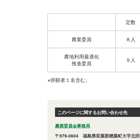
定数
農業委員
８人
農地利用最適化
９人
推進委員
※併願者１名含む。
このページに関するお問い合わせ先
農業委員会事務局
〒979-0604 福島県双葉郡楢葉町大字北田