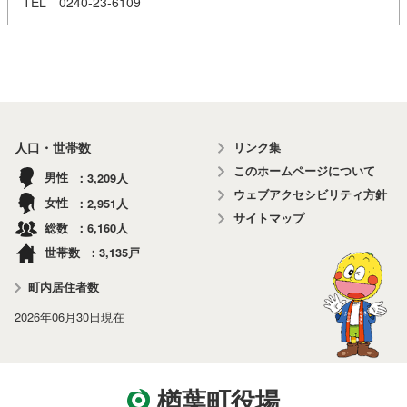
TEL 0240-23-6109
リンク集
人口・世帯数
このホームページについて
3,209
男性
人
ウェブアクセシビリティ方針
2,951
女性
人
サイトマップ
6,160
総数
人
3,135
世帯数
戸
町内居住者数
2026年06月30日
現在
楢葉町役場