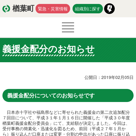
楢葉町
緊急・災害情報
組織別に探す
義援金配分のお知らせ
くらし・環境
出産・子育て
医療・健康・福祉
教育・文化・スポーツ
公開日：2019年02月05日
防災・安全
新型コロナウイルス関連情報
義援金配分についてのお知らせです
移住・定住
日本赤十字社や福島県などに寄せられた義援金の第二次追加配分
７回目について、平成３１年１月１６日に開催した「平成３０年度
楢葉町義援金配分委員会」にて、支給額が決定しました。今回は、
入札・契約
商工・労働
新産業
受付事務の簡素化・迅速化を図るため、前回（平成２７年１月か
ら）振り込んだ口座または変更・分割の申出があった口座に振り込