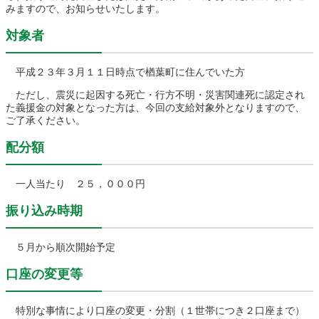
みますので、お知らせいたします。
農林水産業
新規造成区画
対象者
平成２３年３月１１日時点で楢葉町に住んでいた方
楢葉町について
町長室
ただし、震災に起因する死亡・行方不明・災害関連死に認定され
た義援金の対象となった方は、今回の支給対象外となりますので、
町役場・施設
広報・広聴
ご了承ください。
配分額
復興・計画
ふるさと納税
予算・決算
人事・採用
楢葉町議会
一人当たり ２５，０００円
振り込み時期
教育委員会
農業委員会
選挙
例規集
５月から順次開始予定
口座の変更等
特別な事情により口座の変更・分割（１世帯につき２口座まで）
イベント
観光ならは